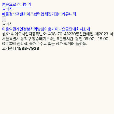
본문으로 건너뛰기
권리샵
매물검색
프랜차이즈
협력업체
집기장터
커뮤니티
권리샵
이용약관
개인정보처리방침
이용가이드
요금안내
회사소개
상호: 씨이오
사업자등록번호: 408-70-43230
통신판매업: 제2023-서
서울특별시 동작구 장승배기로4길 9
운영시간: 평일 09:00 - 18:00
©
2026
권리샵. 중개수수료 없는 상가 직거래 플랫폼.
고객센터
1588-7928