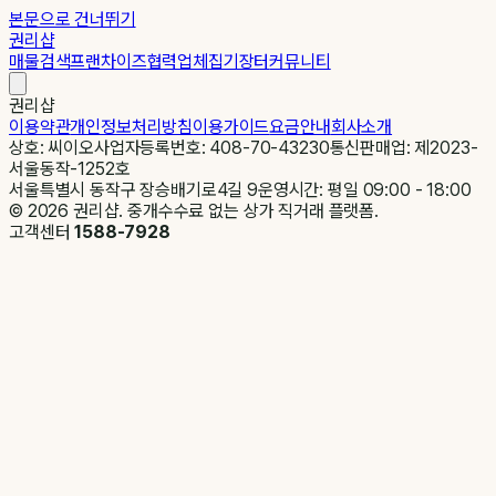
본문으로 건너뛰기
권리샵
매물검색
프랜차이즈
협력업체
집기장터
커뮤니티
권리샵
이용약관
개인정보처리방침
이용가이드
요금안내
회사소개
상호: 씨이오
사업자등록번호: 408-70-43230
통신판매업: 제2023-
서울동작-1252호
서울특별시 동작구 장승배기로4길 9
운영시간: 평일 09:00 - 18:00
©
2026
권리샵. 중개수수료 없는 상가 직거래 플랫폼.
고객센터
1588-7928