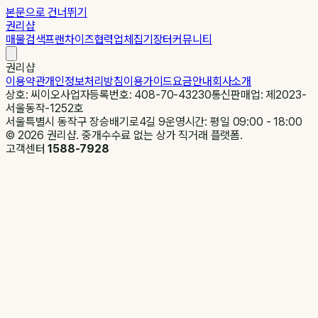
본문으로 건너뛰기
권리샵
매물검색
프랜차이즈
협력업체
집기장터
커뮤니티
권리샵
이용약관
개인정보처리방침
이용가이드
요금안내
회사소개
상호: 씨이오
사업자등록번호: 408-70-43230
통신판매업: 제2023-
서울동작-1252호
서울특별시 동작구 장승배기로4길 9
운영시간: 평일 09:00 - 18:00
©
2026
권리샵. 중개수수료 없는 상가 직거래 플랫폼.
고객센터
1588-7928