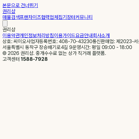
본문으로 건너뛰기
권리샵
매물검색
프랜차이즈
협력업체
집기장터
커뮤니티
권리샵
이용약관
개인정보처리방침
이용가이드
요금안내
회사소개
상호: 씨이오
사업자등록번호: 408-70-43230
통신판매업: 제2023-서
서울특별시 동작구 장승배기로4길 9
운영시간: 평일 09:00 - 18:00
©
2026
권리샵. 중개수수료 없는 상가 직거래 플랫폼.
고객센터
1588-7928