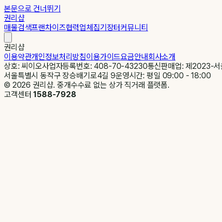
본문으로 건너뛰기
권리샵
매물검색
프랜차이즈
협력업체
집기장터
커뮤니티
권리샵
이용약관
개인정보처리방침
이용가이드
요금안내
회사소개
상호: 씨이오
사업자등록번호: 408-70-43230
통신판매업: 제2023-서
서울특별시 동작구 장승배기로4길 9
운영시간: 평일 09:00 - 18:00
©
2026
권리샵. 중개수수료 없는 상가 직거래 플랫폼.
고객센터
1588-7928