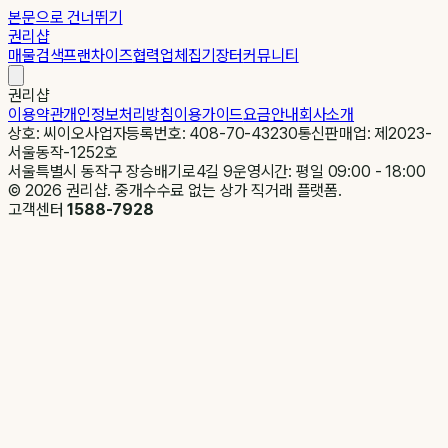
본문으로 건너뛰기
권리샵
매물검색
프랜차이즈
협력업체
집기장터
커뮤니티
권리샵
이용약관
개인정보처리방침
이용가이드
요금안내
회사소개
상호: 씨이오
사업자등록번호: 408-70-43230
통신판매업: 제2023-
서울동작-1252호
서울특별시 동작구 장승배기로4길 9
운영시간: 평일 09:00 - 18:00
©
2026
권리샵. 중개수수료 없는 상가 직거래 플랫폼.
고객센터
1588-7928