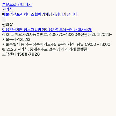
본문으로 건너뛰기
권리샵
매물검색
프랜차이즈
협력업체
집기장터
커뮤니티
권리샵
이용약관
개인정보처리방침
이용가이드
요금안내
회사소개
상호: 씨이오
사업자등록번호: 408-70-43230
통신판매업: 제2023-
서울동작-1252호
서울특별시 동작구 장승배기로4길 9
운영시간: 평일 09:00 - 18:00
©
2026
권리샵. 중개수수료 없는 상가 직거래 플랫폼.
고객센터
1588-7928