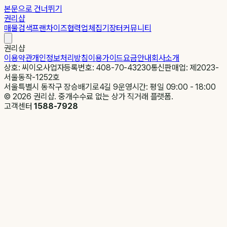
본문으로 건너뛰기
권리샵
매물검색
프랜차이즈
협력업체
집기장터
커뮤니티
권리샵
이용약관
개인정보처리방침
이용가이드
요금안내
회사소개
상호: 씨이오
사업자등록번호: 408-70-43230
통신판매업: 제2023-
서울동작-1252호
서울특별시 동작구 장승배기로4길 9
운영시간: 평일 09:00 - 18:00
©
2026
권리샵. 중개수수료 없는 상가 직거래 플랫폼.
고객센터
1588-7928