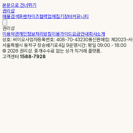
본문으로 건너뛰기
권리샵
매물검색
프랜차이즈
협력업체
집기장터
커뮤니티
권리샵
이용약관
개인정보처리방침
이용가이드
요금안내
회사소개
상호: 씨이오
사업자등록번호: 408-70-43230
통신판매업: 제2023-서
서울특별시 동작구 장승배기로4길 9
운영시간: 평일 09:00 - 18:00
©
2026
권리샵. 중개수수료 없는 상가 직거래 플랫폼.
고객센터
1588-7928