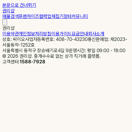
본문으로 건너뛰기
권리샵
매물검색
프랜차이즈
협력업체
집기장터
커뮤니티
권리샵
이용약관
개인정보처리방침
이용가이드
요금안내
회사소개
상호: 씨이오
사업자등록번호: 408-70-43230
통신판매업: 제2023-
서울동작-1252호
서울특별시 동작구 장승배기로4길 9
운영시간: 평일 09:00 - 18:00
©
2026
권리샵. 중개수수료 없는 상가 직거래 플랫폼.
고객센터
1588-7928