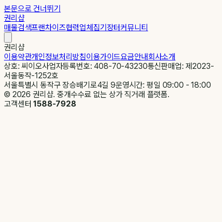
본문으로 건너뛰기
권리샵
매물검색
프랜차이즈
협력업체
집기장터
커뮤니티
권리샵
이용약관
개인정보처리방침
이용가이드
요금안내
회사소개
상호: 씨이오
사업자등록번호: 408-70-43230
통신판매업: 제2023-
서울동작-1252호
서울특별시 동작구 장승배기로4길 9
운영시간: 평일 09:00 - 18:00
©
2026
권리샵. 중개수수료 없는 상가 직거래 플랫폼.
고객센터
1588-7928