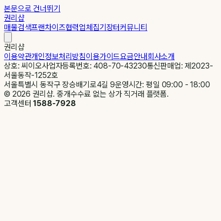
본문으로 건너뛰기
권리샵
매물검색
프랜차이즈
협력업체
집기장터
커뮤니티
권리샵
이용약관
개인정보처리방침
이용가이드
요금안내
회사소개
상호: 씨이오
사업자등록번호: 408-70-43230
통신판매업: 제2023-
서울동작-1252호
서울특별시 동작구 장승배기로4길 9
운영시간: 평일 09:00 - 18:00
©
2026
권리샵. 중개수수료 없는 상가 직거래 플랫폼.
고객센터
1588-7928