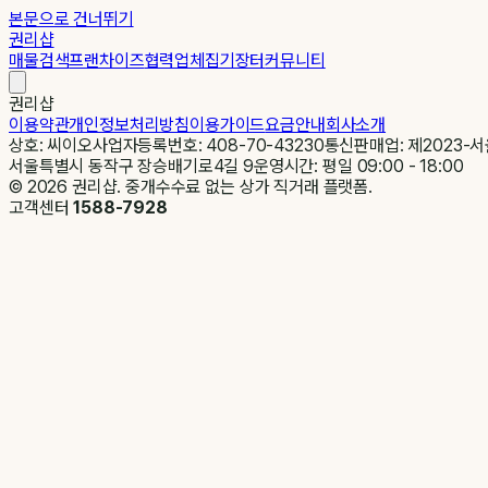
본문으로 건너뛰기
권리샵
매물검색
프랜차이즈
협력업체
집기장터
커뮤니티
권리샵
이용약관
개인정보처리방침
이용가이드
요금안내
회사소개
상호: 씨이오
사업자등록번호: 408-70-43230
통신판매업: 제2023-서
서울특별시 동작구 장승배기로4길 9
운영시간: 평일 09:00 - 18:00
©
2026
권리샵. 중개수수료 없는 상가 직거래 플랫폼.
고객센터
1588-7928