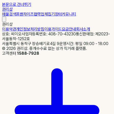
본문으로 건너뛰기
권리샵
매물검색
프랜차이즈
협력업체
집기장터
커뮤니티
권리샵
이용약관
개인정보처리방침
이용가이드
요금안내
회사소개
상호: 씨이오
사업자등록번호: 408-70-43230
통신판매업: 제2023-
서울동작-1252호
서울특별시 동작구 장승배기로4길 9
운영시간: 평일 09:00 - 18:00
©
2026
권리샵. 중개수수료 없는 상가 직거래 플랫폼.
고객센터
1588-7928