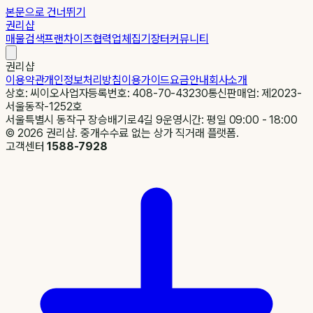
본문으로 건너뛰기
권리샵
매물검색
프랜차이즈
협력업체
집기장터
커뮤니티
권리샵
이용약관
개인정보처리방침
이용가이드
요금안내
회사소개
상호: 씨이오
사업자등록번호: 408-70-43230
통신판매업: 제2023-
서울동작-1252호
서울특별시 동작구 장승배기로4길 9
운영시간: 평일 09:00 - 18:00
©
2026
권리샵. 중개수수료 없는 상가 직거래 플랫폼.
고객센터
1588-7928